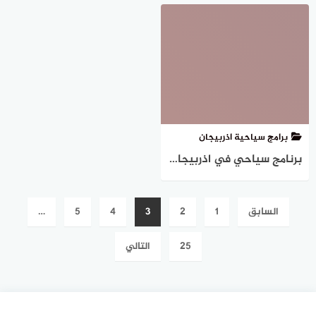
برامج سياحية اذربيجان
برنامج سياحي في اذربيجان المسافرون العرب (7 أيام)
تعدد
السابق
1
2
3
4
5
…
صفحات
المقالات
25
التالي