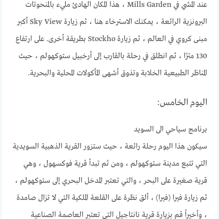
عند المشي في Mills Garden ، هذا المكان الهادئ مليء بالمنحوتات
البرونزية الرائعة ، يمكنك الاسترخاء هنا ، ثم زيارة Sky View أكبر
مبنى كروي في العالم ، ثم زيارة Stockho بطريقة أخرى. على ارتفاع
130 مترًا ، ثم انطلق في رحلة بالقارب إلى أرخبيل ستوكهولم ، حيث
المناظر الطبيعية الخلابة وتذوق أشهى المأكولات المحلية والبحرية.
اليوم الخامس:
برنامج سياحي الى السويد
سيكون هذا اليوم رحلة رائعة ، حيث ستزور القرية الذهبية السويدية
التي تتبع مدينة ستوكهولم ، ومن ثم تبدأ قرية فوكسهول ، وهي
قرية صغيرة على البحر ، والتي تعتبر المدخل البحري إلى ستوكهولم ،
ثم زيارة فيرا (فيرا) ، ألق نظرة على القلعة الملكية التي لا تزال صامدة
، وأخيراً قم بزيارة قرية نانتاجيل التي تعتبر العاصمة الصناعية