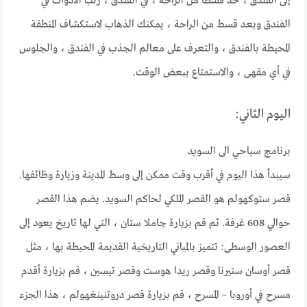
إلى الفندق ، خذ قسطًا من الراحة ، في الفندق ، رتب الأدوات في
الفندق وبعد قسط من الراحة ، يمكنك الذهاب لاستكشاف المنطقة
المحيطة بالفندق ، والتعرف على معالم الجذب في الفندق ، والجلوس
في أي مقهى ، والاستمتاع ببعض الوقت.
اليوم الثاني:
برنامج سياحي الى السويد
سيبدأ هذا اليوم في أقرب وقت ممكن إلى وسط المدينة وزيارة وظائفها.
قصر ستوكهولم هو القصر الملكي لحاكم السويد. يضم هذا القصر
حوالي 608 غرفة. ثم قم بزيارة جاملا ستان ، التي لها تاريخ يعود إلى
العصور الوسطى: تتميز بالمباني التاريخية القديمة المحيطة بها ، مثل
قصر أوسان ستيرنا وقصر ريدا هوست وقصر تيسين ، قم بزيارة أقدم
مسرح في أوروبا – المسرح ، قم بزيارة قصر دروتنينغهولم ، هذا الجزء