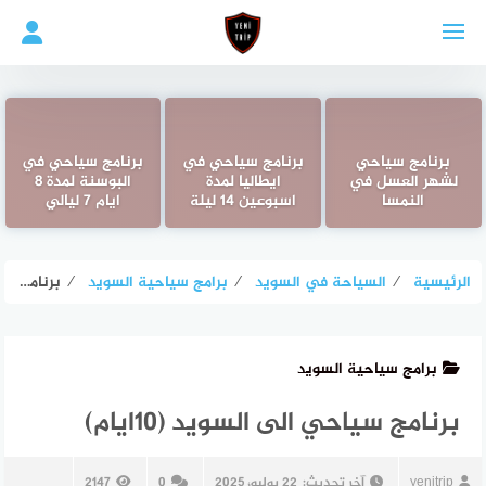
لتجاوز
لى
لمحتوى
برنامج سياحي
برنامج سياحي في
برنامج سياحي في
لشهر العسل في
ايطاليا لمدة
البوسنة لمدة 8
النمسا
اسبوعين 14 ليلة
ايام 7 ليالي
الرئيسية
⁄
السياحة في السويد
⁄
برامج سياحية السويد
⁄
برنامج سياحي الى السويد (10ايام)
برامج سياحية السويد
برنامج سياحي الى السويد (10ايام)
yenitrip
آخر تحديث:
22 يوليو، 2025
0
2147