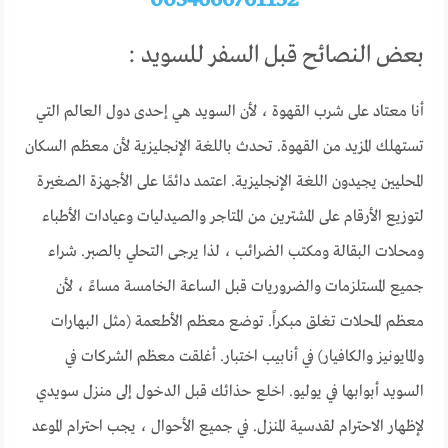
0034666761152
بعض النصائح قبل السفر للسويد :
أنا معتاد على شرب القهوة ، لأن السويد هي إحدى دول العالم التي
تستهلك المزيد من القهوة. تحدث باللغة الإنجليزية لأن معظم السكان
المحليين يجيدون اللغة الإنجليزية. اعتمد دائمًا على الأجهزة الصغيرة
لتوزيع الأرقام على المشترين من المتاجر والصيدليات وعيادات الأطباء
ومحلات البقالة ومكتب الضرائب ، لذا يرجى التحلي بالصبر. شراء
جميع المستلزمات والضروريات قبل الساعة الخامسة مساءً ، لأن
معظم المحلات تغلق مبكراً. توضع معظم الأطعمة (مثل البهارات
والمايونيز والكافيار) في أنابيب اختبار. أغلقت معظم الشركات في
السويد أبوابها في يوليو. اخلع حذائك قبل الدخول إلى منزل سويدي
لإظهار الاحترام لقدسية المنزل. في جميع الأحوال ، يجب احترام الموعد