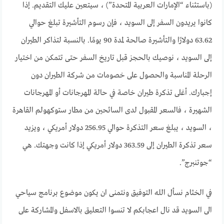
(باستثناء “الإمارات العربية المتحدة”) ، سيتعين عليك التقديم. إذا
كانوا يريدون السفر إلى السويد ، فإن رسوم التأشيرة تبلغ حوالي
63.62 دولارًا والتأشيرة صالحة لمدة 90 يومًا. بالنسبة لتذاكر الطيران
إلى السويد ، نوصيك بالحجز قبل تاريخ السفر حتى تتمكن من اختيار
الرحلة المناسبة والحصول على خصومات من شركة الطيران دون
إجبارك. أغلى تذكرة طيران خاصة في حالة المهرجانات أو المهرجانات
الشهيرة ، فالسعر المقبول لدى السائحين من مطار ستوكهولم القاهرة
، السويد ، يبلغ سعر التذكرة حوالي 256.95 دولار أمريكي ، ويزيد
سعر تذكرة الطيران إلى 363.59 دولار أمريكي إذا كانت وجهتك. هي
“جوتنبرج”.
في الخثام نسأل الله التوفيق ونتمنى ان يكون موضوع برنامج سياحي
الى السويد قد نال اعجابكم لا تنسوا التعليق بالاسفل والمشاركة على