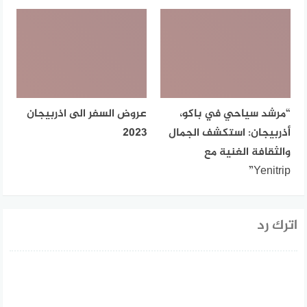
“مرشد سياحي في باكو،
عروض السفر الى اذربيجان
أذربيجان: استكشف الجمال
2023
والثقافة الغنية مع
Yenitrip”
اترك رد