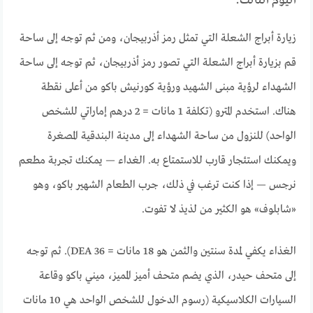
زيارة أبراج الشعلة التي تمثل رمز أذربيجان، ومن ثم توجه إلى ساحة
قم بزيارة أبراج الشعلة التي تصور رمز أذربيجان، ثم توجه إلى ساحة
الشهداء لرؤية مبنى الشهيد ورؤية كورنيش باكو من أعلى نقطة
هناك. استخدم المترو (تكلفة 1 مانات = 2 درهم إماراتي للشخص
الواحد) للنزول من ساحة الشهداء إلى مدينة البندقية المصغرة
ويمكنك استئجار قارب للاستمتاع به. الغداء — يمكنك تجربة مطعم
نرجس — إذا كنت ترغب في ذلك، جرب الطعام الشهير باكو، وهو
«شابلوف» هو الكثير من لذيذ لا تفوت.
الغذاء يكفي لمدة سنتين والثمن هو 18 مانات = 36 DEA). ثم توجه
إلى متحف حيدر، الذي يضم متحف أميز المميز، ميني باكو وقاعة
السيارات الكلاسيكية (رسوم الدخول للشخص الواحد هي 10 مانات