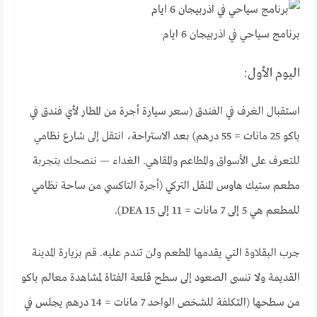
برنامج سياحي في اذربيجان 6 ايام
اليوم الأول:
استقبال الغرف في الفندق (سعر سيارة أجرة من المطار لأي فندق في
باكو 25 مانات = 55 درهم) بعد الاستراحة، انتقل إلى شارع نظامي
للتعرف على الأسواق والمطاعم والمقاهي. الغداء — ننصحك بتجربة
مطعم ستيك هاوس المنقل التركي (أجرة التاكسي من ساحة نظامي
للمطعم هي 5 إلى 7 مانات = 11 إلى 15 DEA).
جرب البقلاوة التي يقدمها المطعم ولن تندم عليه. قم بزيارة المدينة
القديمة ولا تنسى الصعود إلى سطح قلعة الفتاة لمشاهدة معالم باكو
من سطحها (التكلفة للشخص الواحد 7 مانات = 14 درهم يجلس في