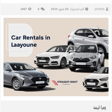
yenitrip
آخر تحديث:
20 مايو، 2025
0
3467
إقرأ أيضا