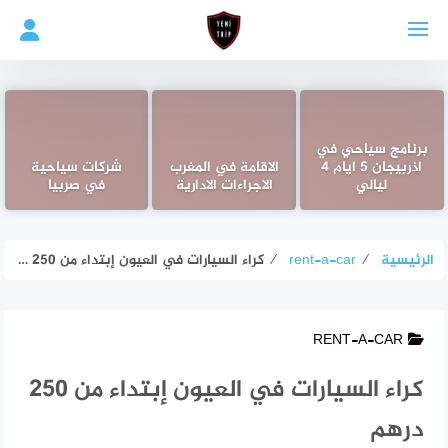
لتجاوز
لى
لمحتوى
برنامج سياحي في
اذربيجان 5 ايام 4
الاقامة في المغرب
شركات سياحية
ليالي
الاجراءات الادارية
في صربيا
الرئيسية
⁄
rent-a-car
⁄
كراء السيارات في العيون إبتداء من 250 درهم
RENT-A-CAR
كراء السيارات في العيون إبتداء من 250
درهم