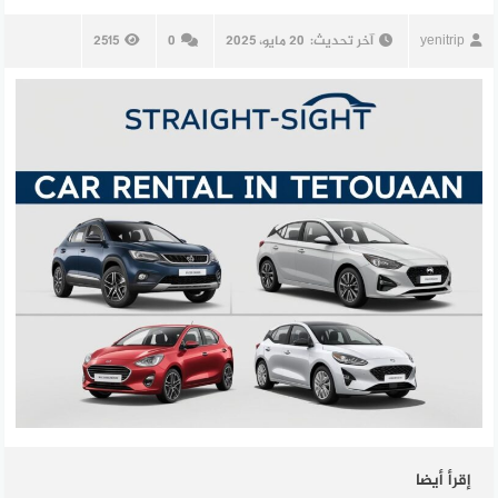
yenitrip
آخر تحديث:
20 مايو، 2025
0
2515
إقرأ أيضا